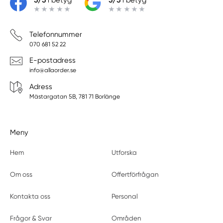
5/5
i betyg
5/5
i betyg
Telefonnummer
070 681 52 22
E-postadress
info@allaorder.se
Adress
Mästargatan 5B, 781 71 Borlänge
Meny
Hem
Utforska
Om oss
Offertförfrågan
Kontakta oss
Personal
Frågor & Svar
Områden