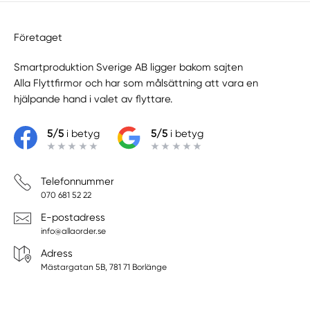
Företaget
Smartproduktion Sverige AB ligger bakom sajten
Alla Flyttfirmor
och har som målsättning att vara en
hjälpande hand i valet av flyttare.
5/5
i betyg
5/5
i betyg
Telefonnummer
070 681 52 22
E-postadress
info@allaorder.se
Adress
Mästargatan 5B, 781 71 Borlänge