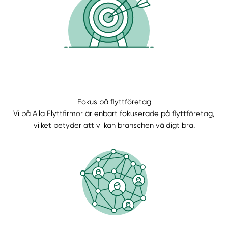
Fokus på flyttföretag
Vi på Alla Flyttfirmor är enbart fokuserade på flyttföretag,
Manuellt
Få hjälp
vilket betyder att vi kan branschen väldigt bra.
Välj tillvägagångssätt