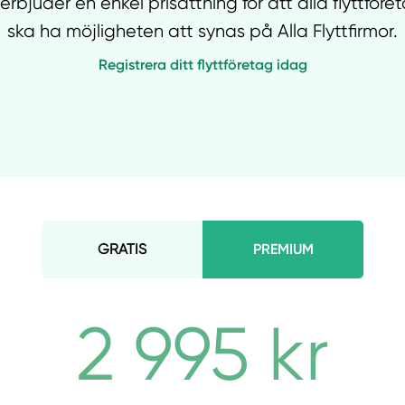
 erbjuder en enkel prisättning för att alla flyttföre
ska ha möjligheten att synas på Alla Flyttfirmor.
Registrera ditt flyttföretag idag
GRATIS
PREMIUM
2 995 kr