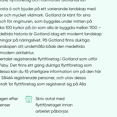
örsta ö och bjuder på ett varierande landskap med
er och mycket vildmark. Gotland är känt för sina
ch för ringmuren, som byggdes under mitten på
irka 100 kyrkor på ön som alla är byggda mellan 1100 –
edeltida historia är Gotland idag ett modernt landskap
ingar på näringslivet. På Gotland finns duktiga
unskapen att underhålla både den medeltida
modern arkitektur.
lertalet registrerade flyttföretag i Gotland som utför
Visby. Det finns ett gäng duktiga flyttföretag som
dessa kan du få ytterligare information om på den här
r 58464 registrerade personer, och utav dessa
talt 1st flyttföretag som registrerat sig på Alla
agen efter
Skriv avtal med
enser
flyttföretaget innan
arbetet påbörjas