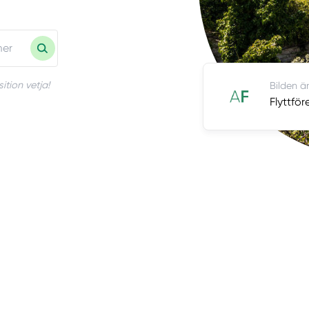
ition vetja!
Bilden är
Flyttför