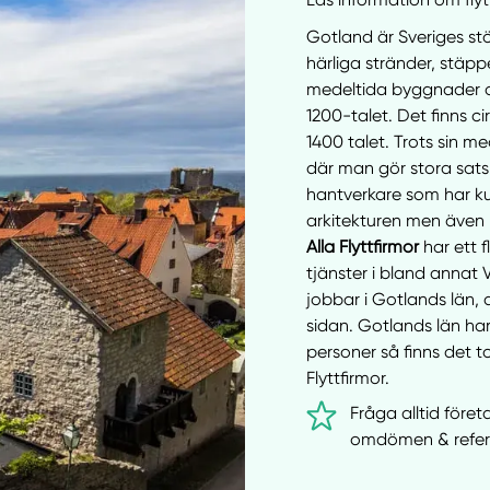
Gotland är Sveriges st
härliga stränder, stäpp
medeltida byggnader o
1200-talet. Det finns c
1400 talet. Trots sin m
där man gör stora satsn
hantverkare som har k
arkitekturen men även 
Alla Flyttfirmor
har ett f
tjänster i bland annat 
jobbar i Gotlands län, 
sidan. Gotlands län ha
personer så finns det to
Flyttfirmor.
Fråga alltid föret
omdömen & refer