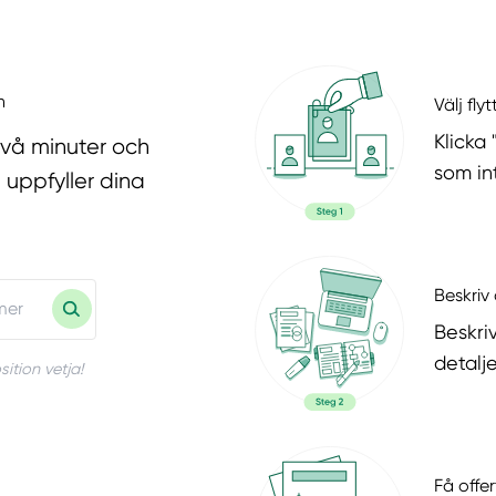
n
Välj fly
Klicka 
två minuter och
som in
 uppfyller dina
Beskriv 
Beskri
detalje
ition vetja!
Få offer