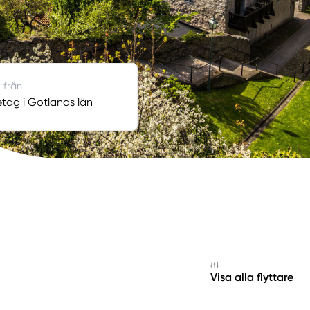
 från
etag i Gotlands län
Visa alla flyttare