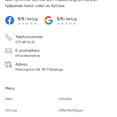
hjälpande hand i valet av flyttare.
5/5
i betyg
5/5
i betyg
Telefonnummer
070 681 52 22
E-postadress
info@allaorder.se
Adress
Mästargatan 5B, 781 71 Borlänge
Meny
Hem
Utforska
Om oss
Offertförfrågan