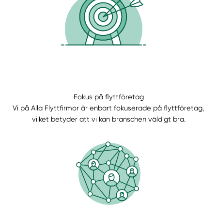
Fokus på flyttföretag
Vi på Alla Flyttfirmor är enbart fokuserade på flyttföretag,
Manuellt
Få hjälp
vilket betyder att vi kan branschen väldigt bra.
Välj tillvägagångssätt