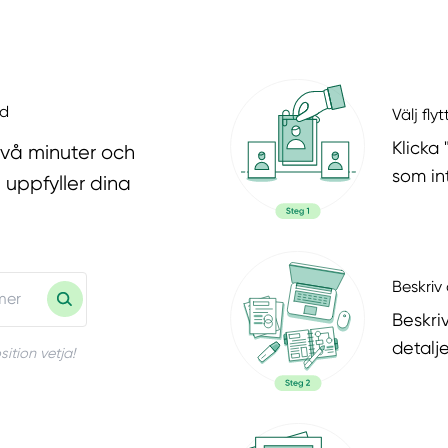
nd
Välj fly
Klicka 
två minuter och
som in
 uppfyller dina
Beskriv 
Beskri
detalje
ition vetja!