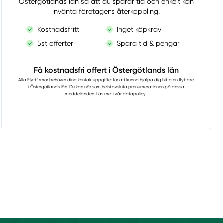
Östergötlands län så att du sparar tid och enkelt kan
invänta företagens återkoppling.
Kostnadsfritt
Inget köpkrav
5st offerter
Spara tid & pengar
Få kostnadsfri offert i Östergötlands län
Alla Flyttfirmor
behöver dina kontaktuppgifter för att kunna hjälpa dig hitta en flyttare
i Östergötlands län. Du kan när som helst avsluta prenumerationen på dessa
meddelanden. Läs mer i vår
datapolicy.
.