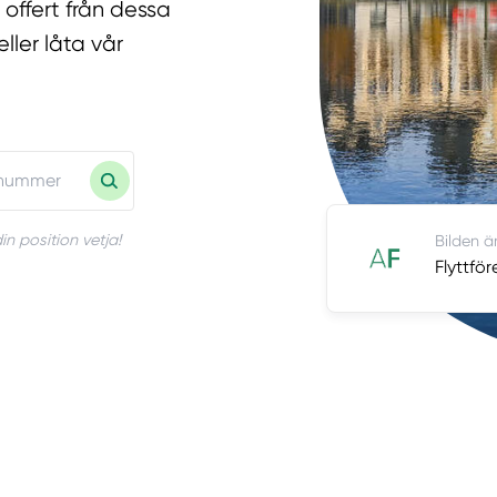
 offert från dessa
eller låta vår
in position vetja!
Bilden ä
Flyttfö