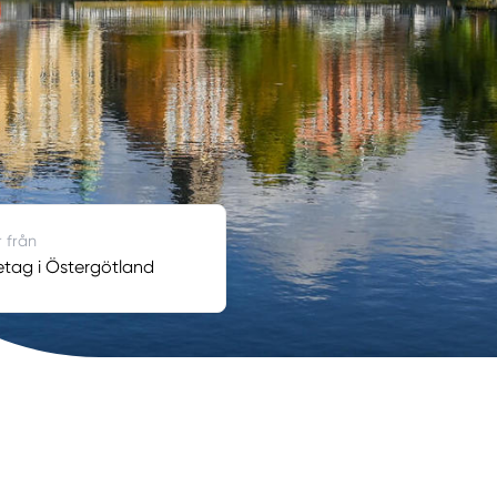
r från
retag i Östergötland