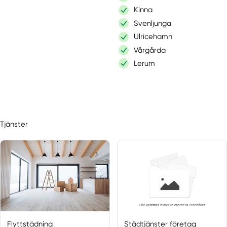
Kinna
Svenljunga
Ulricehamn
Vårgårda
Lerum
Tjänster
Flyttstädning
Städtjänster företag