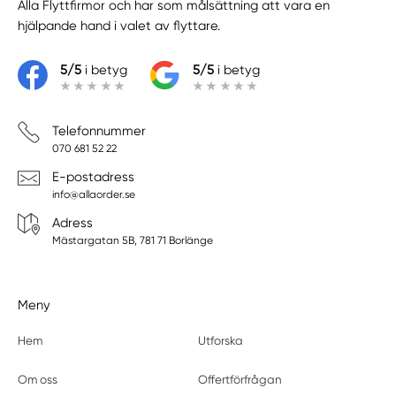
Alla Flyttfirmor
och har som målsättning att vara en
hjälpande hand i valet av flyttare.
5/5
i betyg
5/5
i betyg
Telefonnummer
070 681 52 22
E-postadress
info@allaorder.se
Adress
Mästargatan 5B, 781 71 Borlänge
Meny
Hem
Utforska
Om oss
Offertförfrågan