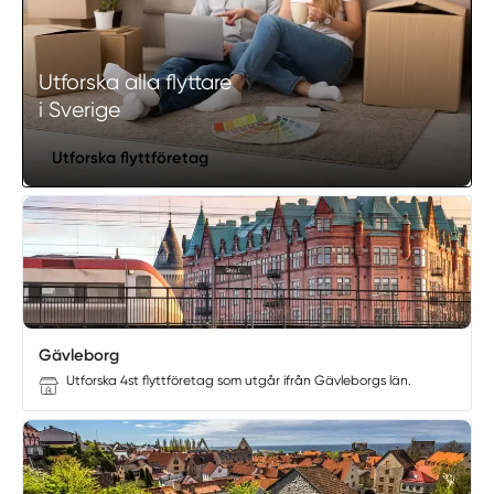
Utforska alla flyttare
i Sverige
Utforska flyttföretag
Gävleborg
Utforska 4st flyttföretag som utgår ifrån Gävleborgs län.