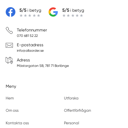
5/5
i betyg
5/5
i betyg
Telefonnummer
070 681 52 22
E-postadress
info@allaorder.se
Adress
Mästargatan 5B, 781 71 Borlänge
Meny
Hem
Utforska
Om oss
Offertförfrågan
Kontakta oss
Personal