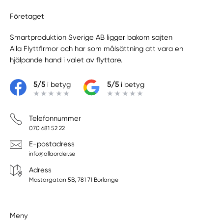
Företaget
Smartproduktion Sverige AB ligger bakom sajten
Alla Flyttfirmor
och har som målsättning att vara en
hjälpande hand i valet av flyttare.
5/5
i betyg
5/5
i betyg
Telefonnummer
070 681 52 22
E-postadress
info@allaorder.se
Adress
Mästargatan 5B, 781 71 Borlänge
Meny