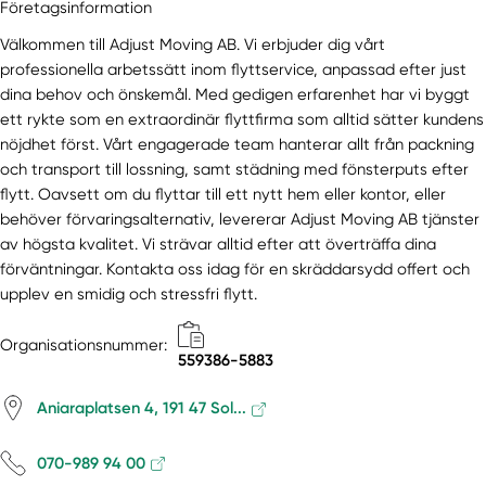
Företagsinformation
Högdalen
Välkommen till Adjust Moving AB. Vi erbjuder dig vårt
Hölö
professionella arbetssätt inom flyttservice, anpassad efter just
Huddinge
dina behov och önskemål. Med gedigen erfarenhet har vi byggt
Ingarö
ett rykte som en extraordinär flyttfirma som alltid sätter kundens
Ingaröstrand
nöjdhet först. Vårt engagerade team hanterar allt från packning
Järfälla
och transport till lossning, samt städning med fönsterputs efter
flytt. Oavsett om du flyttar till ett nytt hem eller kontor, eller
Järna
behöver förvaringsalternativ, levererar Adjust Moving AB tjänster
Johanneshov
av högsta kvalitet. Vi strävar alltid efter att överträffa dina
Jordbro
förväntningar. Kontakta oss idag för en skräddarsydd offert och
Kista
upplev en smidig och stressfri flytt.
Kungens Kurva
Kungsängen
Organisationsnummer:
559386-5883
Lidingö
Ljusterö
Aniaraplatsen 4, 191 47 Sol...
Märsta
Mölnbo
070-989 94 00
Munsö