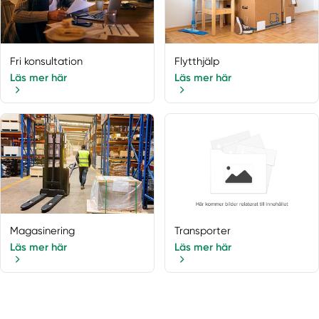
Drottningholm
Edsbro
Ekerö
Fri konsultation
Flytthjälp
Enebyberg
Läs mer här
Läs mer här
Enhörna
Enskede
Enskededalen
Färentuna
Farsta
Furusund
Grödinge
Gustavsberg
Magasinering
Transporter
Hägersten
Läs mer här
Läs mer här
Hallstavik
Handen
Haninge
Hässelby