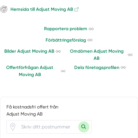
Muskö
Hemsida till Adjust Moving AB
Nacka
Nacka Strand
Rapportera problem
Norrmalm
Norrtälje
Förbättringsförslag
Norsborg
Bilder Adjust Moving AB
Omdömen Adjust Moving
Nykvarn
AB
Nynäshamn
Offertförfrågan Adjust
Dela företagsprofilen
Ösmo
Moving AB
Österåker
Östermalm
Östermalmsgatan
Österskär
Få kostnadsfri offert från
Riala
Adjust Moving AB
Rimbo
Rönninge
Rosersberg