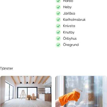
Harbo
Heby
Järlåsa
Karlholmsbruk
Knivsta
Knutby
Örbyhus
Öregrund
Örsundsbro
Östervåla
Östhammar
Tjänster
Skärplinge
Skokloster
Storvreta
Tierp
Uppsala
Uppsala län