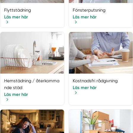
Vänge
Flyttstädning
Fönsterputsning
Stockholms län
Adelsö
Läs mer här
Läs mer här
Åkersberga
Älta
Älvsjö
Arlandastad
Årsta
Bagarmossen
Bandhagen
Bergshamra
Hemstädning / återkomma
Kostnadsfri rådgivning
Brandbergen
nde städ
Läs mer här
Bro
Läs mer här
Bromma
Brottby
Danderyd
Djurhamn
Djursholm