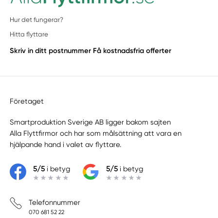
Stavsnäs
Hur det fungerar?
Stenhamra
Hitta flyttare
Stockholm
Stockholms län
Skriv in ditt postnummer
Få kostnadsfria offerter
Stocksund
Stora Vika
Sundbyberg
Svartsjö
Företaget
Täby
Smartproduktion Sverige AB ligger bakom sajten
Trångsund
Alla Flyttfirmor
och har som målsättning att vara en
Tullinge
hjälpande hand i valet av flyttare.
Tumba
Tungelsta
5/5
i betyg
5/5
i betyg
Tyresö
Upplands Väsby
Telefonnummer
Upplands-Väsby
070 681 52 22
Uttran