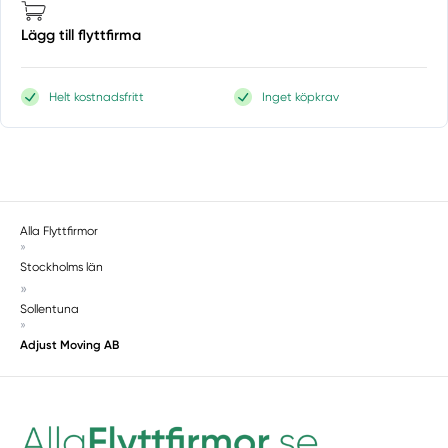
Saltsjöbaden
Lägg till flyttfirma
Saltsjö-boo
Saltsjö-duvnäs
Helt kostnadsfritt
Inget köpkrav
Segeltorp
Segersäng
Sigtuna
Skå
Skärholmen
Alla Flyttfirmor
Skarpnäck
»
Skogås
Stockholms län
Sköndal
»
Sollentuna
Södermalm
»
Södertälje
Adjust Moving AB
Sollentuna
Solna
Sorunda
Spånga