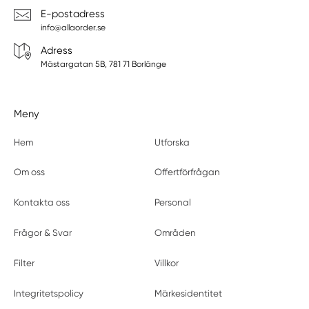
E-postadress
Väddö
info@allaorder.se
Vallentuna
Adress
Vällingby
Mästargatan 5B, 781 71 Borlänge
Vårby
Värmdö
Västerhaninge
Meny
Vätö
Hem
Utforska
Vaxholm
Vendelsö
Om oss
Offertförfrågan
Kontakta oss
Personal
Frågor & Svar
Områden
Filter
Villkor
Integritetspolicy
Märkesidentitet