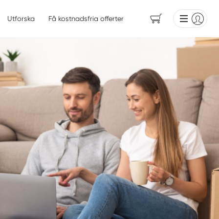
Utforska
Få kostnadsfria offerter