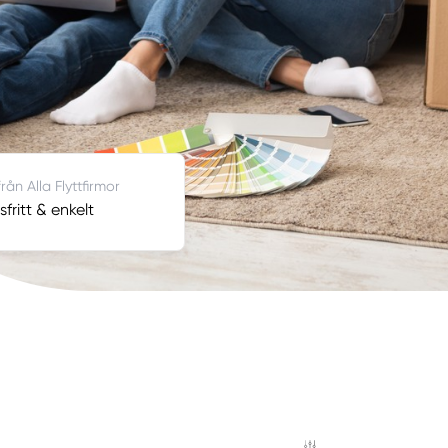
rån Alla Flyttfirmor
fritt & enkelt