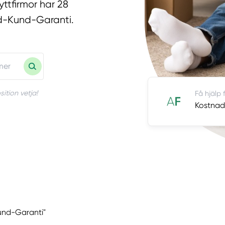
yttfirmor har 28
jd-Kund-Garanti.
ition vetja!
Få hjälp f
Kostnads
Kund-Garanti"