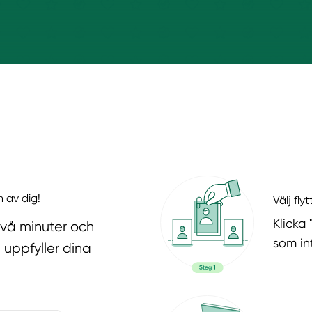
n av dig!
Välj fly
Klicka 
två minuter och
som in
 uppfyller dina