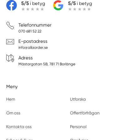
5/5
i betyg
5/5
i betyg
Telefonnummer
070 681 52 22
E-postadress
info@allaorder.se
Adress
Mästargatan 5B, 781 71 Borlänge
Meny
Hem
Utforska
Om oss
Offertförfrågan
Kontakta oss
Personal