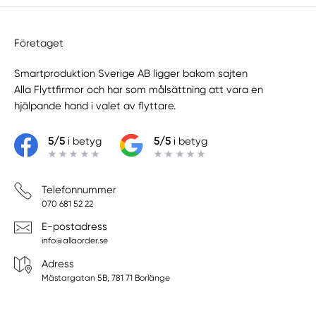
Företaget
Smartproduktion Sverige AB ligger bakom sajten
Alla Flyttfirmor
och har som målsättning att vara en
hjälpande hand i valet av flyttare.
5/5
i betyg
5/5
i betyg
Telefonnummer
070 681 52 22
E-postadress
info@allaorder.se
Adress
Mästargatan 5B, 781 71 Borlänge