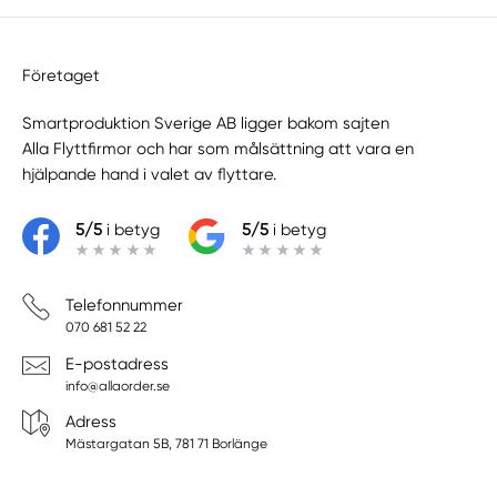
Företaget
Smartproduktion Sverige AB ligger bakom sajten
Alla Flyttfirmor
och har som målsättning att vara en
hjälpande hand i valet av flyttare.
5/5
i betyg
5/5
i betyg
Telefonnummer
070 681 52 22
E-postadress
info@allaorder.se
Adress
Mästargatan 5B, 781 71 Borlänge