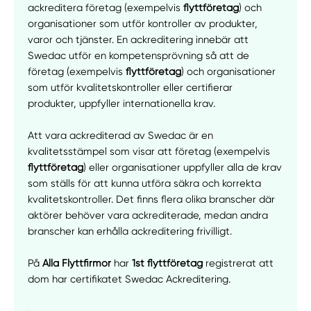
ackreditera företag (exempelvis
flyttföretag
) och
Manuellt
Få hjälp
organisationer som utför kontroller av produkter,
varor och tjänster. En ackreditering innebär att
Swedac utför en kompetensprövning så att de
Välj tillvägagångssätt
företag (exempelvis
flyttföretag
) och organisationer
som utför kvalitetskontroller eller certifierar
produkter, uppfyller internationella krav.
Att vara ackrediterad av Swedac är en
kvalitetsstämpel som visar att företag (exempelvis
flyttföretag
) eller organisationer uppfyller alla de krav
som ställs för att kunna utföra säkra och korrekta
kvalitetskontroller. Det finns flera olika branscher där
aktörer behöver vara ackrediterade, medan andra
branscher kan erhålla ackreditering frivilligt.
På
Alla Flyttfirmor
har
1st flyttföretag
registrerat att
dom har certifikatet Swedac Ackreditering.