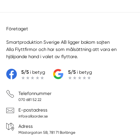
Företaget
Smartproduktion Sverige AB ligger bakom sajten
Alla Flyttfirmor
och har som målsättning att vara en
hjälpande hand i valet av flyttare.
5/5
i betyg
5/5
i betyg
Telefonnummer
070 681 52 22
E-postadress
info@allaorder.se
Adress
Mästargatan 5B, 781 71 Borlänge