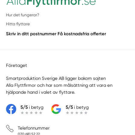
Hur det fungerar?
Hitta flyttare
Skriv in ditt postnummer
Få kostnadsfria offerter
Företaget
Smartproduktion Sverige AB ligger bakom sajten
Alla Flyttfirmor
och har som målsättning att vara en
hjälpande hand i valet av flyttare.
5/5
i betyg
5/5
i betyg
Telefonnummer
070 681 52 22