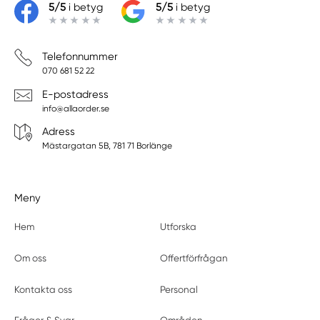
5/5
i betyg
5/5
i betyg
Telefonnummer
070 681 52 22
E-postadress
info@allaorder.se
Adress
Mästargatan 5B, 781 71 Borlänge
Meny
Hem
Utforska
Om oss
Offertförfrågan
Kontakta oss
Personal