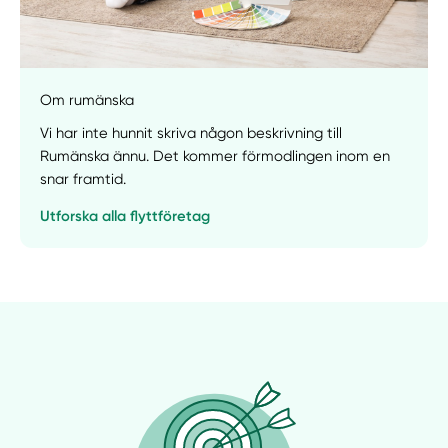
Manuellt
Få hjälp
Om rumänska
Vi har inte hunnit skriva någon beskrivning till
Välj tillvägagångssätt
Rumänska ännu. Det kommer förmodlingen inom en
snar framtid.
Utforska alla flyttföretag