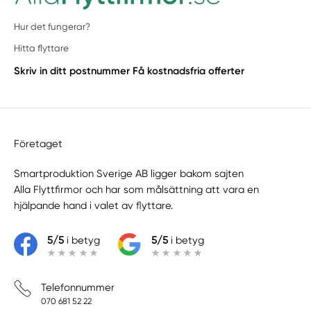
Hur det fungerar?
Hitta flyttare
Skriv in ditt postnummer
Få kostnadsfria offerter
Företaget
Smartproduktion Sverige AB ligger bakom sajten
Alla Flyttfirmor
och har som målsättning att vara en
hjälpande hand i valet av flyttare.
5/5
i betyg
5/5
i betyg
Telefonnummer
070 681 52 22