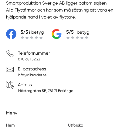
Smartproduktion Sverige AB ligger bakom sajten
Alla Flyttfirmor
och har som målsättning att vara en
hjälpande hand i valet av flyttare.
5/5
i betyg
5/5
i betyg
Telefonnummer
070 681 52 22
E-postadress
info@allaorder.se
Adress
Mästargatan 5B, 781 71 Borlänge
Meny
Hem
Utforska