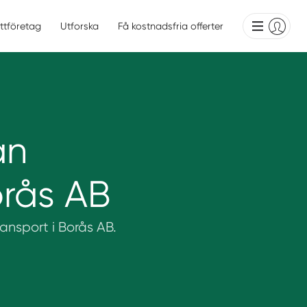
yttföretag
Utforska
Få kostnadsfria offerter
ån
orås AB
Transport i Borås AB.