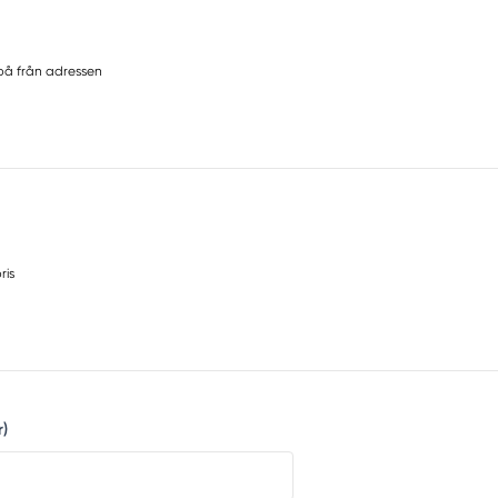
på från adressen
ris
r)