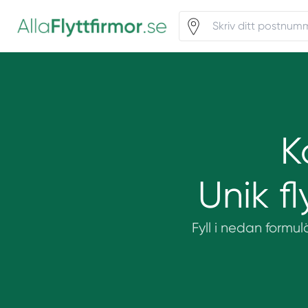
K
Unik f
Fyll i nedan formulä