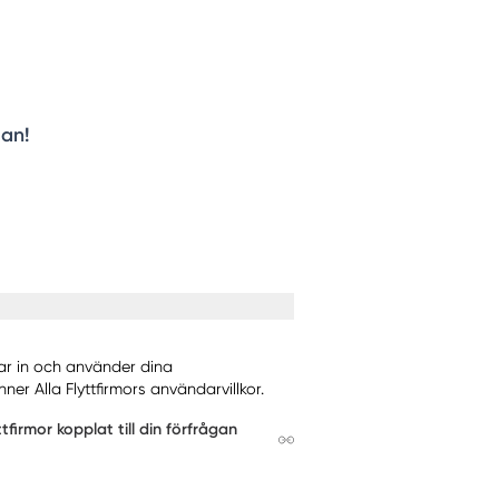
gan!
mlar in och använder dina
er Alla Flyttfirmors användarvillkor.
firmor kopplat till din förfrågan