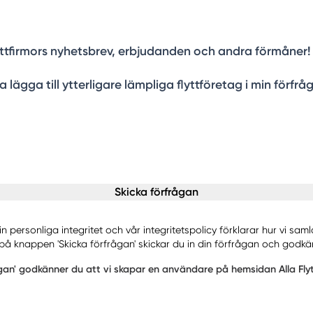
 Flyttfirmors nyhetsbrev, erbjudanden och andra förmåner!
na lägga till ytterligare lämpliga flyttföretag i min förfrå
Skicka förfrågan
in personliga integritet och vår integritetspolicy förklarar hur vi sa
å knappen 'Skicka förfrågan' skickar du in din förfrågan och godkänn
gan' godkänner du att vi skapar en användare på hemsidan Alla Flytt