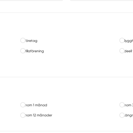
Företag
Byggh
Villaförening
Ideell
Inom 1 månad
Inom 
Inom 12 månader
Längr