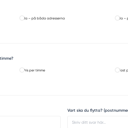
Ja – på båda adresserna
Ja – 
r timme?
Pris per timme
Fast p
Vart ska du flytta? (postnumme