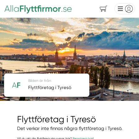
Bilden är från
Flyttföretag i Tyresö
Flyttföretag i Tyresö
Det verkar inte finnas några flyttföretag i Tyresö.
Vill du att din flyttfirma ska synas här?
Registrera här
!