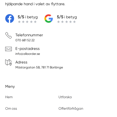
hjälpande hand i valet av flyttare.
5/5
i betyg
5/5
i betyg
Telefonnummer
070 681 52 22
E-postadress
info@allaorder.se
Adress
Mästargatan 5B, 781 71 Borlänge
Meny
Hem
Utforska
Om oss
Offertförfrågan