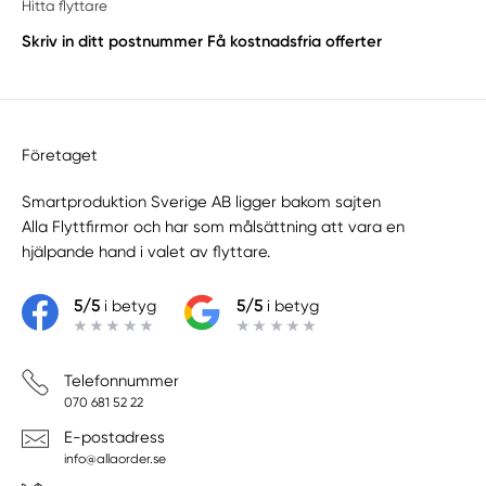
Hitta flyttare
Skriv in ditt postnummer
Få kostnadsfria offerter
Företaget
Smartproduktion Sverige AB ligger bakom sajten
Alla Flyttfirmor
och har som målsättning att vara en
hjälpande hand i valet av flyttare.
5/5
i betyg
5/5
i betyg
Telefonnummer
070 681 52 22
E-postadress
info@allaorder.se