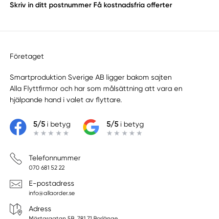
Skriv in ditt postnummer
Få kostnadsfria offerter
Företaget
Smartproduktion Sverige AB ligger bakom sajten
Alla Flyttfirmor
och har som målsättning att vara en
hjälpande hand i valet av flyttare.
5/5
i betyg
5/5
i betyg
Telefonnummer
070 681 52 22
E-postadress
info@allaorder.se
Adress
Mästargatan 5B, 781 71 Borlänge