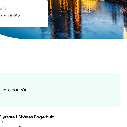
 från
tag i Arlöv
 inte härifrån.
Flyttare i Skånes Fagerhult