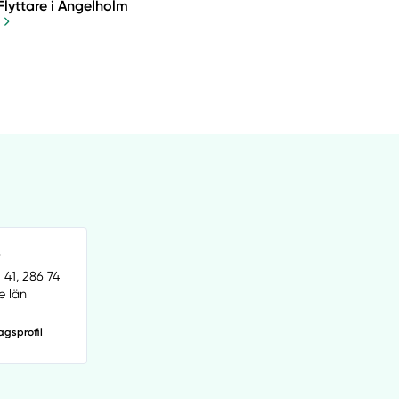
Flyttare i Ängelholm
B
1, 286 74
e län
agsprofil