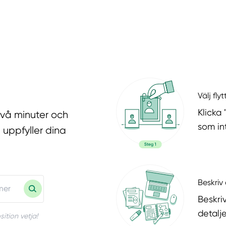
Välj fly
Klicka 
två minuter och
som in
 uppfyller dina
Beskriv 
Beskri
detalje
ition vetja!