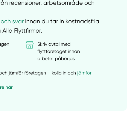
t från recensioner, arbetsområde och
 och svar
innan du tar in kostnadsfria
 Alla Flyttfirmor.
tagen
Skriv avtal med
&
flyttföretaget innan
arbetet påbörjas
er och jämför företagen – kolla in och
jämför
are här