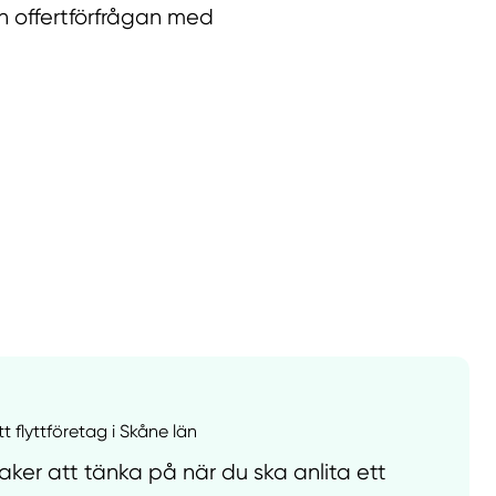
n offertförfrågan med
llt
Få hjälp
Välj tillvägagångssätt
tt flyttföretag i Skåne län
ker att tänka på när du ska anlita ett