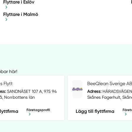
Flyttare i Eslöv
Flyttare i Malmö
bbar här!
s Flytt
BeeQlean Sverige A
ss:
SANDNÄSET 107 A, 975 94
Adress:
HÄRADSVÄGEN 4
å, Norrbottens län
Skånes Fagerhult, Skån
Företagsprofil
Föret
flyttfirma
Lägg till flyttfirma