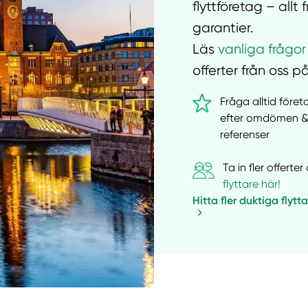
flyttföretag – all
garantier.
Läs
vanliga frågor
offerter från oss på
Fråga alltid före
efter omdömen 
referenser
Ta in fler offert
flyttare här!
Hitta fler duktiga flytt