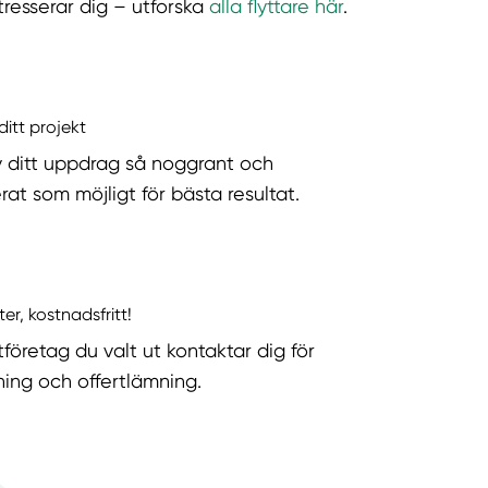
tresserar dig – utforska
alla flyttare här
.
ditt projekt
v ditt uppdrag så noggrant och
rat som möjligt för bästa resultat.
ter, kostnadsfritt!
tföretag du valt ut kontaktar dig för
ning och offertlämning.