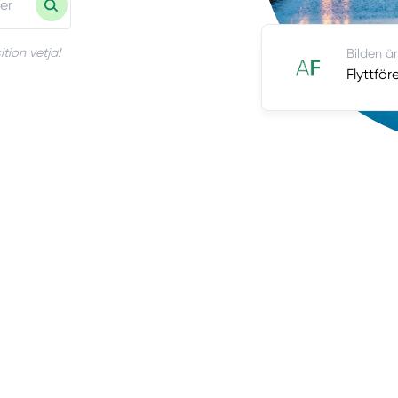
tion vetja!
Bilden är
Flyttför