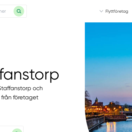
Flyttföretag
ffanstorp
i Staffanstorp och
 från företaget