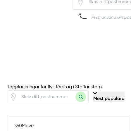
Psst, använd din posi
Topplaceringar för flyttföretag i Staffanstorp
Mest populära
360Move