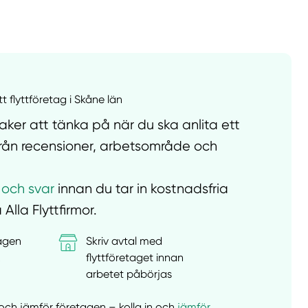
llt
Få hjälp
Välj tillvägagångssätt
tt flyttföretag i Skåne län
ker att tänka på när du ska anlita ett
t från recensioner, arbetsområde och
 och svar
innan du tar in kostnadsfria
 Alla Flyttfirmor.
tagen
Skriv avtal med
&
flyttföretaget innan
arbetet påbörjas
er och jämför företagen – kolla in och
jämför