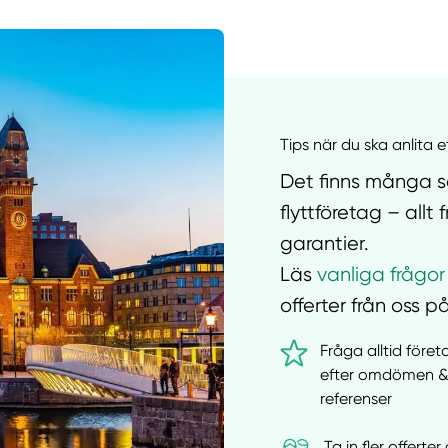
Manue
Tips när du ska anlita e
Det finns många sa
flyttföretag – all
garantier.
Läs
vanliga frågor
offerter från oss på
Fråga alltid före
efter omdömen 
referenser
Ta in fler offert