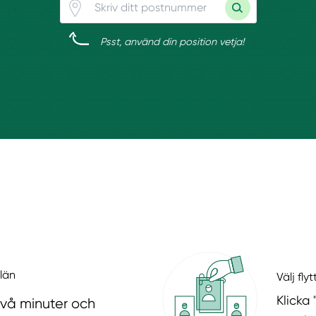
Psst, använd din position vetja!
 län
Välj fly
Klicka 
två minuter och