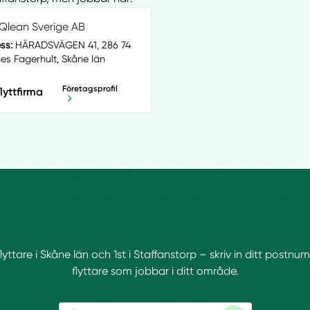
Qlean Sverige AB
ss:
HÄRADSVÄGEN 41, 286 74
es Fagerhult, Skåne län
Företagsprofil
flyttfirma
flyttare i Skåne län och 1st i Staffanstorp – skriv in ditt postn
flyttare som jobbar i ditt område.