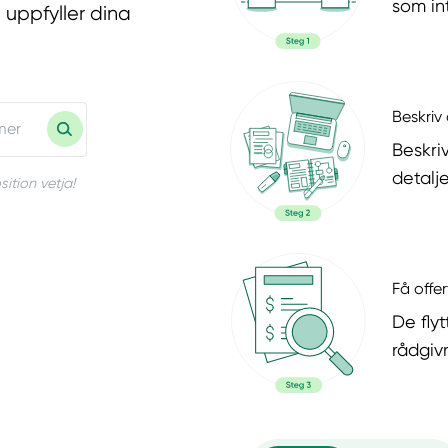
som in
 uppfyller dina
Beskriv 
Beskri
detalje
ition vetja!
Få offer
De flyt
rådgiv