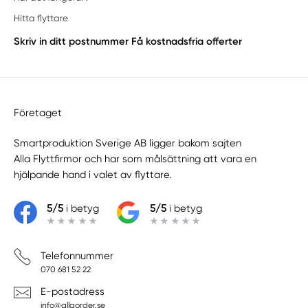
Hitta flyttare
Skriv in ditt postnummer
Få kostnadsfria offerter
Företaget
Smartproduktion Sverige AB ligger bakom sajten
Alla Flyttfirmor
och har som målsättning att vara en
hjälpande hand i valet av flyttare.
5/5
i betyg
5/5
i betyg
Telefonnummer
070 681 52 22
E-postadress
info@allaorder.se