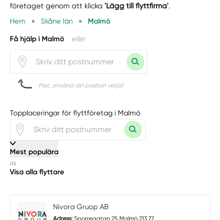
företaget genom att klicka
'Lägg till flyttfirma'
.
Hem
»
Skåne län
»
Malmö
Få hjälp i Malmö
eller
Psst, använd din position vetja!
Topplaceringar för flyttföretag i Malmö
Mest populära
Visa alla flyttare
Nivora Gruop AB
Adress:
Sporregatan 25 Malmö 213 77