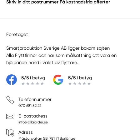
Skriv in ditt postnummer
Få kostnadsfria offerter
Företaget
Smartproduktion Sverige AB ligger bakom sajten
Alla Flyttfirmor
och har som målsättning att vara en
hjälpande hand i valet av flyttare.
5/5
i betyg
5/5
i betyg
Telefonnummer
070 681 52 22
E-postadress
info@allaorder.se
Adress
Mästargatan 5B, 781 71 Borlänge