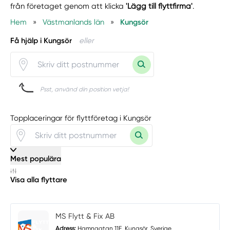
från företaget genom att klicka
'Lägg till flyttfirma'
.
Hem
»
Västmanlands län
»
Kungsör
Få hjälp i Kungsör
eller
Psst, använd din position vetja!
Topplaceringar för flyttföretag i Kungsör
Mest populära
Visa alla flyttare
MS Flytt & Fix AB
Adress:
Hamngatan 11E, Kungsör, Sverige