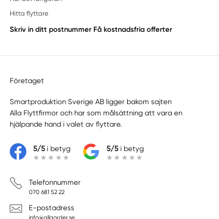
Hitta flyttare
Skriv in ditt postnummer
Få kostnadsfria offerter
Företaget
Smartproduktion Sverige AB ligger bakom sajten
Alla Flyttfirmor
och har som målsättning att vara en
hjälpande hand i valet av flyttare.
5/5
i betyg
5/5
i betyg
Telefonnummer
070 681 52 22
E-postadress
info@allaorder.se