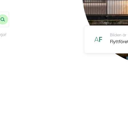
tja!
Bilden är
Flyttföre