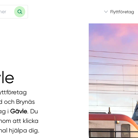
Flyttföretag
le
lyttföretag
d och Brynäs
ag i
Gävle
. Du
enom att klicka
nal hjälpa dig.