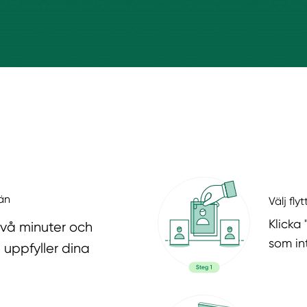
län
Välj fly
Klicka 
två minuter och
som in
 uppfyller dina