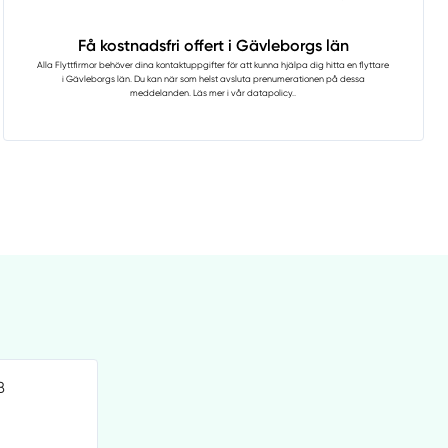
Få kostnadsfri offert i Gävleborgs län
Alla Flyttfirmor
behöver dina kontaktuppgifter för att kunna hjälpa dig hitta en flyttare
i Gävleborgs län. Du kan när som helst avsluta prenumerationen på dessa
meddelanden. Läs mer i vår
datapolicy.
.
B