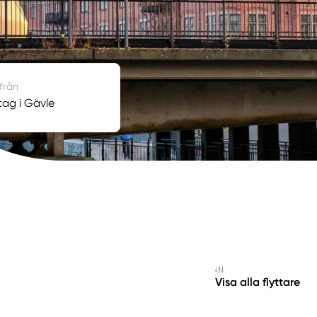
 från
tag i Gävle
Visa alla flyttare