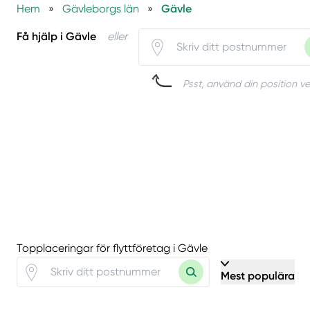
Hem
»
Gävleborgs län
»
Gävle
Få hjälp i Gävle
eller
Psst, använd din position ve
Topplaceringar för flyttföretag i Gävle
Mest populära