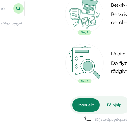
Beskriv 
Beskri
detalje
ition vetja!
Få offer
De flyt
rådgiv