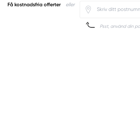
Få kostnadsfria offerter
eller
Psst, använd din pos