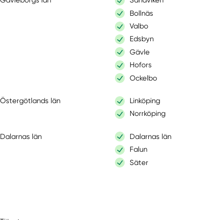
Gävleborgs län
Sandviken
Bollnäs
Valbo
Edsbyn
Gävle
Hofors
Ockelbo
Östergötlands län
Linköping
Norrköping
Dalarnas län
Dalarnas län
Falun
Säter