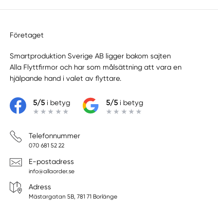
Företaget
Smartproduktion Sverige AB ligger bakom sajten
Alla Flyttfirmor
och har som målsättning att vara en
hjälpande hand i valet av flyttare.
5/5
i betyg
5/5
i betyg
Telefonnummer
070 681 52 22
E-postadress
info@allaorder.se
Adress
Mästargatan 5B, 781 71 Borlänge