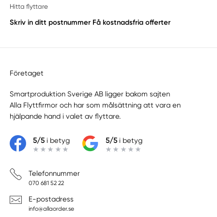
Hitta flyttare
Skriv in ditt postnummer
Få kostnadsfria offerter
Företaget
Smartproduktion Sverige AB ligger bakom sajten
Alla Flyttfirmor
och har som målsättning att vara en
hjälpande hand i valet av flyttare.
5/5
i betyg
5/5
i betyg
Telefonnummer
070 681 52 22
E-postadress
info@allaorder.se