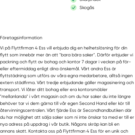
Skogås
Företagsinformation
Vi på Flyttfirman 4 Ess vill erbjuda dig en helhetslösning för din
flytt som innebär mer än att "bara bära saker". Därför erbjuder vi
packning och flytt av bohag och kontor 7 dagar i veckan på för-
eller eftermiddag enligt dina önskemål. Vårt andra Ess är
flyttstädning som utförs av våra egna medarbetare, alltså ingen
extern städfirma. Vårt tredje erbjudande gäller magasinering och
transport. Vi låter ditt bohag eller era kontorsmöbler
"mellanlanda" i vårt magasin och om du har saker du inte längre
behöver tar vi dem gärna till vår egen Second Hand eller kör till
återvinningscentralen. Vårt fjärde Ess är Secondhandbutiken där
du har möjlighet att sälja saker som ni inte önskar ta med er till er
nya adress på uppdrag i vår butik. Någons skräp kan bli en
annans skatt. Kontakta oss på Flyttfirman 4 Ess för en unik och