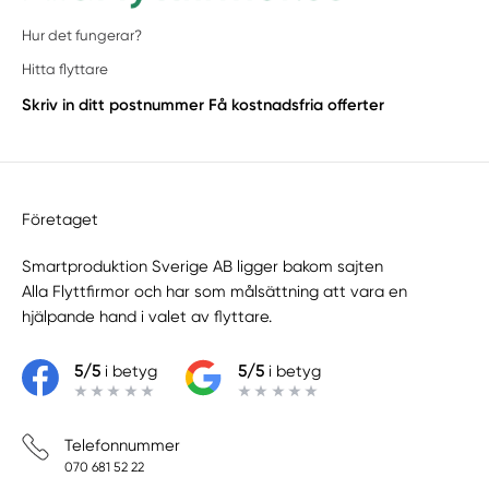
Hur det fungerar?
Hitta flyttare
Skriv in ditt postnummer
Få kostnadsfria offerter
Företaget
Smartproduktion Sverige AB ligger bakom sajten
Alla Flyttfirmor
och har som målsättning att vara en
hjälpande hand i valet av flyttare.
5/5
i betyg
5/5
i betyg
Telefonnummer
070 681 52 22