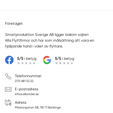
Företaget
Smartproduktion Sverige AB ligger bakom sajten
Alla Flyttfirmor
och har som målsättning att vara en
hjälpande hand i valet av flyttare.
5/5
i betyg
5/5
i betyg
Telefonnummer
070 681 52 22
E-postadress
info@allaorder.se
Adress
Mästargatan 5B, 781 71 Borlänge