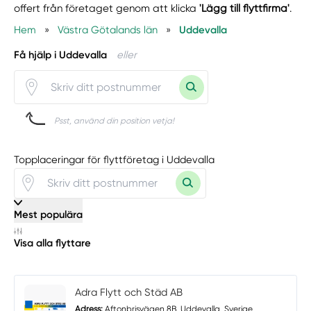
offert från företaget genom att klicka
'Lägg till flyttfirma'
.
Hem
»
Västra Götalands län
»
Uddevalla
Få hjälp i Uddevalla
eller
Psst, använd din position vetja!
Topplaceringar för flyttföretag i Uddevalla
Mest populära
Visa alla flyttare
Adra Flytt och Städ AB
Adress:
Aftonbrisvägen 8B, Uddevalla, Sverige