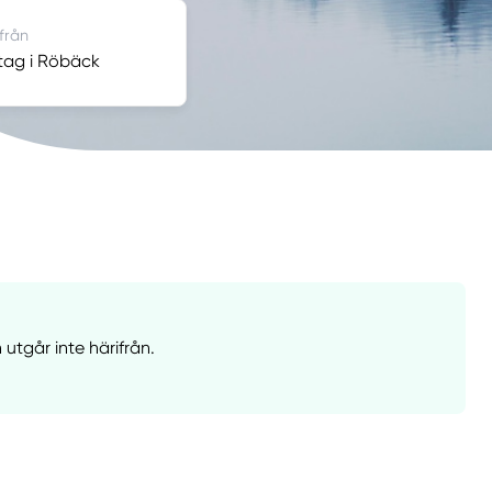
 från
etag i Röbäck
utgår inte härifrån.