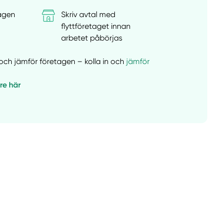
tagen
Skriv avtal med
&
flyttföretaget innan
arbetet påbörjas
er och jämför företagen – kolla in och
jämför
are här