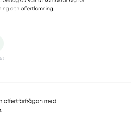
tföretag du valt ut kontaktar dig för
ning och offertlämning.
n offertförfrågan med
.