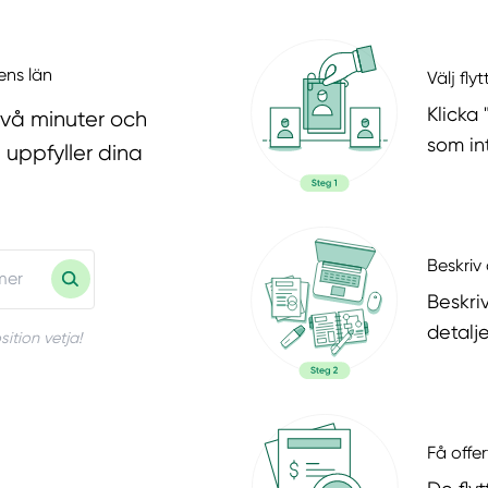
ens län
Välj fly
Klicka 
två minuter och
som in
 uppfyller dina
Beskriv 
Beskri
detalje
ition vetja!
Få offer