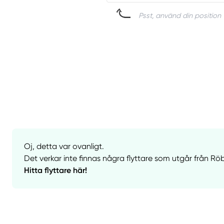
Psst, använd din position 
Oj, detta var ovanligt.
Det verkar inte finnas några flyttare som utgår från Rö
Hitta flyttare här!