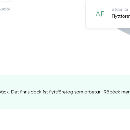
vetja!
Bilden är
Flyttför
bäck. Det finns dock 1st flyttföretag som arbetar i Röbäck men 