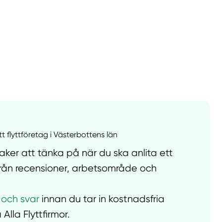
llt
Få hjälp
Välj tillvägagångssätt
tt flyttföretag i Västerbottens län
ker att tänka på när du ska anlita ett
t från recensioner, arbetsområde och
 och svar
innan du tar in kostnadsfria
 Alla Flyttfirmor.