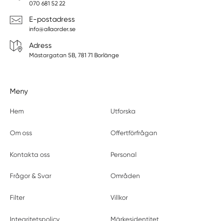
070 681 52 22
E-postadress
info@allaorder.se
Adress
Mästargatan 5B, 781 71 Borlänge
Meny
Hem
Utforska
Om oss
Offertförfrågan
Kontakta oss
Personal
Frågor & Svar
Områden
Filter
Villkor
Integritetspolicy
Märkesidentitet