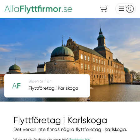
Bilden är från
Flyttföretag i Karlskoga
Flyttföretag i Karlskoga
Det verkar inte finnas några flyttföretag i Karlskoga.
Vill du att din flyttfirma ska synas här?
Registrera här
!