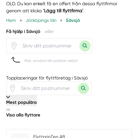
OLD. Du kan enkelt få en offert från dessa flyttfirmor
genom att klicka
'Lägg till flyttfirma'
.
Hem
»
Jönköpings län
»
Sävsjö
Få hjälp i Sävsjö
eller
Psst, använd din position vetja!
Topplaceringar för flyttföretag i Sävsjö
Mest populära
Visa alla flyttare
FlyttprinZen AB