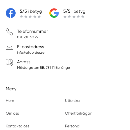
5/5
i betyg
5/5
i betyg
Telefonnummer
070 681 52 22
E-postadress
info@allaorder.se
Adress
Mästargatan 5B, 781 71 Borlänge
Meny
Hem
Utforska
Om oss
Offertförfrågan
Kontakta oss
Personal