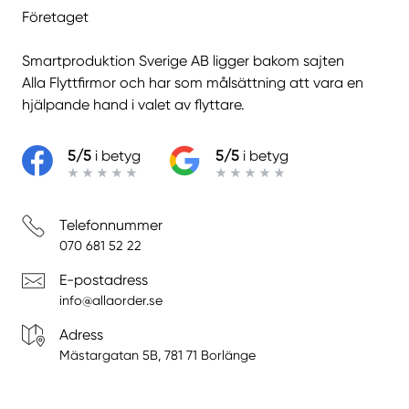
Företaget
Smartproduktion Sverige AB ligger bakom sajten
Alla Flyttfirmor
och har som målsättning att vara en
hjälpande hand i valet av flyttare.
5/5
i betyg
5/5
i betyg
Telefonnummer
070 681 52 22
E-postadress
info@allaorder.se
Adress
Mästargatan 5B, 781 71 Borlänge