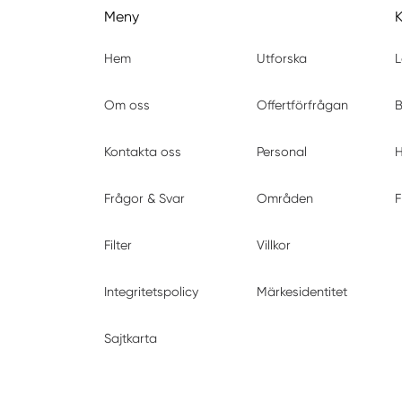
Meny
Hem
Utforska
L
Om oss
Offertförfrågan
B
Kontakta oss
Personal
H
Frågor & Svar
Områden
F
Filter
Villkor
Integritetspolicy
Märkesidentitet
Sajtkarta