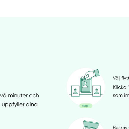
Välj fly
Klicka 
som in
två minuter och
 uppfyller dina
Beskriv 