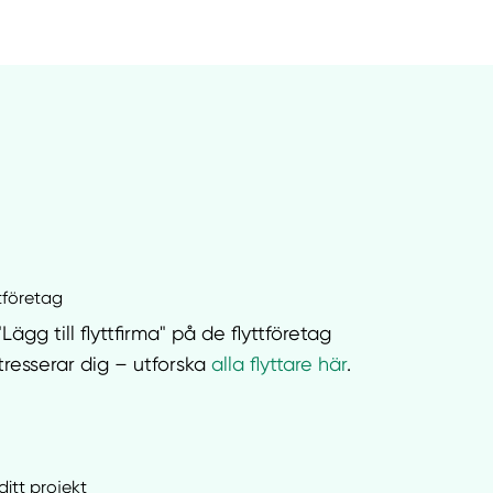
ttföretag
"Lägg till flyttfirma" på de flyttföretag
tresserar dig – utforska
alla flyttare här
.
ditt projekt