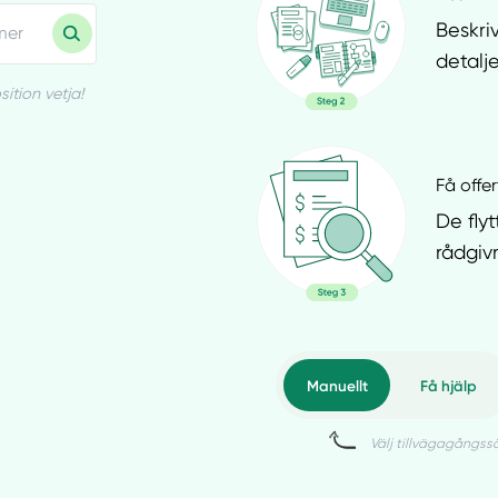
Beskri
detalje
ition vetja!
Få offer
De flyt
rådgiv