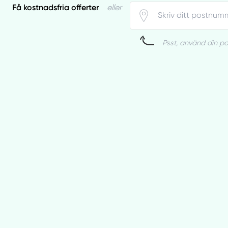
Få kostnadsfria offerter
eller
Psst, använd din pos