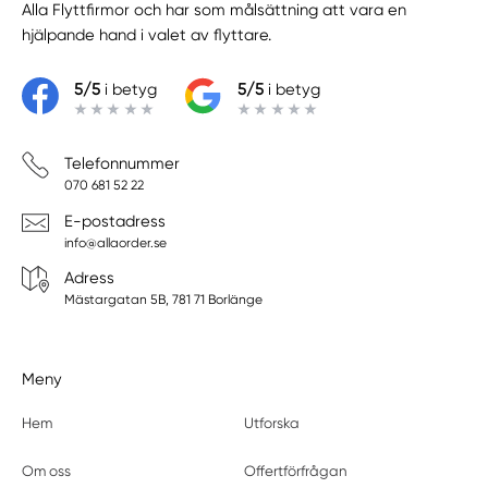
Alla Flyttfirmor
och har som målsättning att vara en
hjälpande hand i valet av flyttare.
5/5
i betyg
5/5
i betyg
Telefonnummer
070 681 52 22
E-postadress
info@allaorder.se
Adress
Mästargatan 5B, 781 71 Borlänge
Meny
Hem
Utforska
Om oss
Offertförfrågan