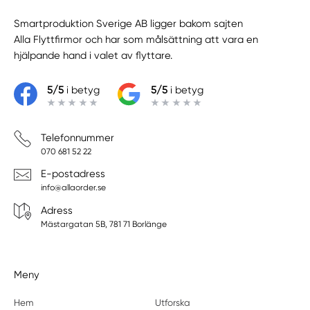
Smartproduktion Sverige AB ligger bakom sajten
Alla Flyttfirmor
och har som målsättning att vara en
hjälpande hand i valet av flyttare.
5/5
i betyg
5/5
i betyg
Telefonnummer
070 681 52 22
E-postadress
info@allaorder.se
Adress
Mästargatan 5B, 781 71 Borlänge
Meny
Hem
Utforska