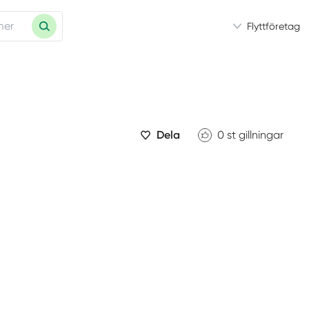
Flyttföretag
Dela
0
st gillningar