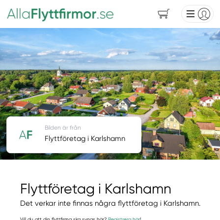
Bilden är från
Flyttföretag i Karlshamn
Flyttföretag i Karlshamn
Det verkar inte finnas några flyttföretag i Karlshamn.
Vill du att din flyttfirma ska synas här?
Registrera här
!