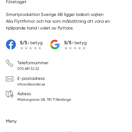
Företaget
Smartproduktion Sverige AB ligger bakom sajten
Alla Flyttfirmor
och har som målsättning att vara en
hjälpande hand i valet av flyttare.
5/5
i betyg
5/5
i betyg
Telefonnummer
070 681 52 22
E-postadress
info@allaorder.se
Adress
Mästargatan 5B, 781 71 Borlänge
Meny