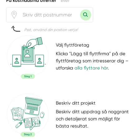
Få kostnadsfria offerter
eller
Psst, använd din position vetja!
Välj flyttföretag
Klicka "Lägg till flyttfirma" på de
flyttföretag som intresserar dig –
utforska
alla flyttare här
.
Beskriv ditt projekt
Beskriv ditt uppdrag så noggrant
och detaljerat som möjligt för
bästa resultat.