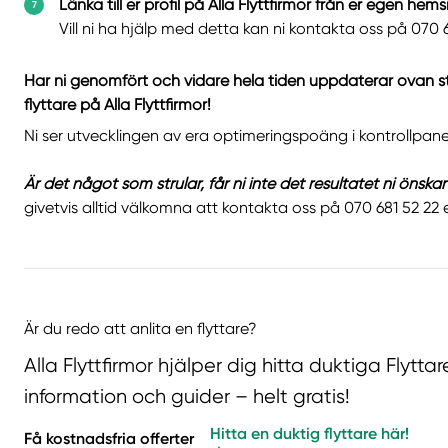
Länka till er profil på Alla Flyttfirmor från er egen hem
Vill ni ha hjälp med detta kan ni kontakta oss på 070 6
Har ni genomfört och vidare hela tiden uppdaterar ovan steg
flyttare på Alla Flyttfirmor!
Ni ser utvecklingen av era optimeringspoäng i kontrollpanel
Är det något som strular, får ni inte det resultatet ni önskar
givetvis alltid välkomna att kontakta oss på 070 681 52 22 el
Är du redo att anlita en flyttare?
Alla Flyttfirmor hjälper dig hitta duktiga Flytt
information och guider – helt gratis!
Hitta en duktig flyttare här!
Få kostnadsfria offerter