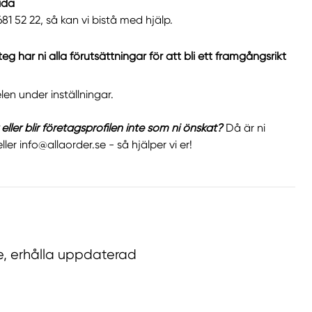
sida
81 52 22, så kan vi bistå med hjälp.
 har ni alla förutsättningar för att bli ett framgångsrikt
en under inställningar.
 eller blir företagsprofilen inte som ni önskat?
Då är ni
ler info@allaorder.se - så hjälper vi er!
are, erhålla uppdaterad