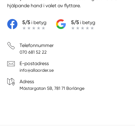
hjälpande hand i valet av flyttare.
5/5
i betyg
5/5
i betyg
Telefonnummer
070 681 52 22
E-postadress
info@allaorder.se
Adress
Mästargatan 5B, 781 71 Borlänge