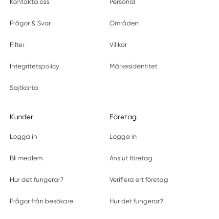
Kontakta oss
Personal
Frågor & Svar
Områden
Filter
Villkor
Integritetspolicy
Märkesidentitet
Sajtkarta
Kunder
Företag
Logga in
Logga in
Bli medlem
Anslut företag
Hur det fungerar?
Verifiera ert företag
Frågor från besökare
Hur det fungerar?