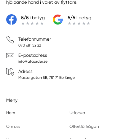
hjälpande hand i valet av flyttare.
5/5
i betyg
5/5
i betyg
Telefonnummer
070 681 52 22
E-postadress
info@allaorder.se
Adress
Mästargatan 5B, 781 71 Borlänge
Meny
Hem
Utforska
Om oss
Offertförfrågan