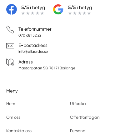
5/5
i betyg
5/5
i betyg
Telefonnummer
070 681 52 22
E-postadress
info@allaorder.se
Adress
Mästargatan 5B, 781 71 Borlänge
Meny
Hem
Utforska
Om oss
Offertförfrågan
Kontakta oss
Personal