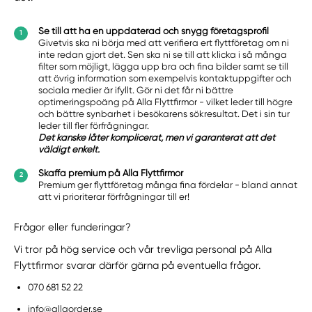
Se till att ha en uppdaterad och snygg företagsprofil
Givetvis ska ni börja med att verifiera ert flyttföretag om ni
inte redan gjort det. Sen ska ni se till att klicka i så många
filter som möjligt, lägga upp bra och fina bilder samt se till
att övrig information som exempelvis kontaktuppgifter och
sociala medier är ifyllt. Gör ni det får ni bättre
optimeringspoäng på Alla Flyttfirmor - vilket leder till högre
och bättre synbarhet i besökarens sökresultat. Det i sin tur
leder till fler förfrågningar.
Det kanske låter komplicerat, men vi garanterat att det
väldigt enkelt.
Skaffa premium på Alla Flyttfirmor
Premium ger flyttföretag många fina fördelar - bland annat
att vi prioriterar förfrågningar till er!
Frågor eller funderingar?
Vi tror på hög service och vår trevliga personal på Alla
Flyttfirmor svarar därför gärna på eventuella frågor.
070 681 52 22
info@allaorder.se